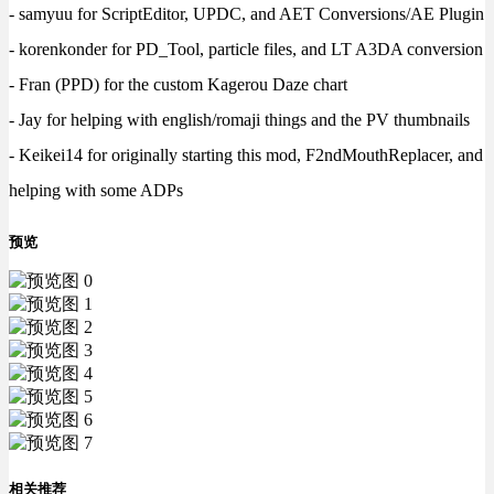
- samyuu for ScriptEditor, UPDC, and AET Conversions/AE Plugin
- korenkonder for PD_Tool, particle files, and LT A3DA conversion
- Fran (PPD) for the custom Kagerou Daze chart
- Jay for helping with english/romaji things and the PV thumbnails
- Keikei14 for originally starting this mod, F2ndMouthReplacer, and
helping with some ADPs
预览
相关推荐