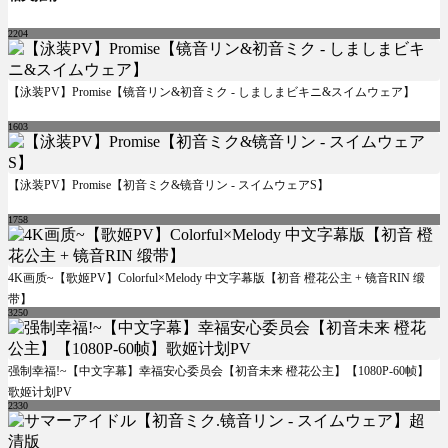
2204
【泳装PV】Promise【镜音リン&初音ミク - しましまビキニ&スイムウェア】
1603
【泳装PV】Promise【初音ミク&镜音リン - スイムウェアS】
1758
4K画质~【歌姬PV】Colorful×Melody 中文字幕版【初音 橙花公主 + 镜音RIN 缎
带】
3250
强制幸福!~【中文字幕】幸福安心委员会【初音未来 橙花公主】【1080P-60帧】
歌姬计划PV
2330