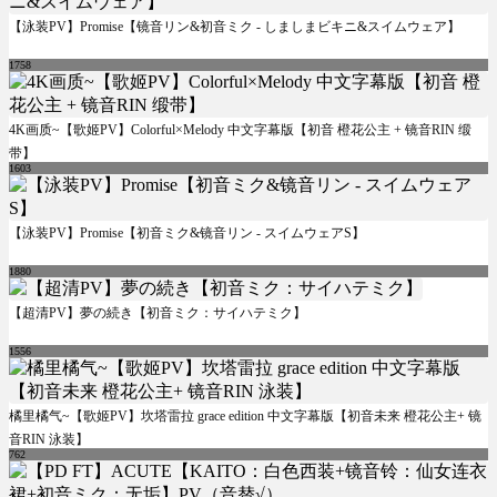
【泳装PV】Promise【镜音リン&初音ミク - しましまビキニ&スイムウェア】
1758
4K画质~【歌姬PV】Colorful×Melody 中文字幕版【初音 橙花公主 + 镜音RIN 缎
带】
1603
【泳装PV】Promise【初音ミク&镜音リン - スイムウェアS】
1880
【超清PV】夢の続き【初音ミク：サイハテミク】
1556
橘里橘气~【歌姬PV】坎塔雷拉 grace edition 中文字幕版【初音未来 橙花公主+ 镜
音RIN 泳装】
762