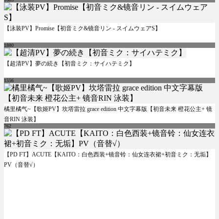
【泳装PV】Promise【初音ミク&镜音リン - スイムウェアS】
1880
【超清PV】夢の続き【初音ミク：サイハテミク】
1556
橘里橘气~【歌姬PV】坎塔雷拉 grace edition 中文字幕版【初音未来 橙花公主+ 镜
音RIN 泳装】
762
【PD FT】ACUTE【KAITO：白色西装+镜音铃：仙女连衣裙+初音ミク：无垢】
PV（音替√）