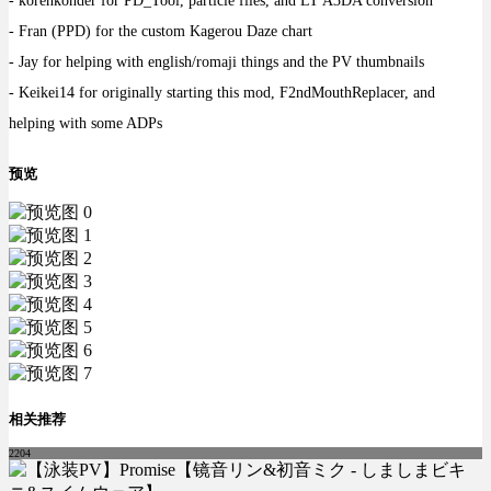
- korenkonder for PD_Tool, particle files, and LT A3DA conversion
- Fran (PPD) for the custom Kagerou Daze chart
- Jay for helping with english/romaji things and the PV thumbnails
- Keikei14 for originally starting this mod, F2ndMouthReplacer, and
helping with some ADPs
预览
相关推荐
2204