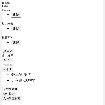
18 收藏
1 分享
Promise
删除
初音未来
删除
镜音RIN
删除
好评
21
多半好评
差评
0
收藏
18
分享
1
分享到 微博
分享到 QQ空间
反馈失效
0
稿件投诉
文件解压教程