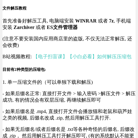
文件解压教程
首先准备好解压工具, 电脑端安装
WINRAR
或者
7z
, 手机端
安装
Zarchiver
或者
ES文件管理器
(注意不要安装国内应用商店里的盗版, 不仅无法正常解压, 还
会收费)
B站视频教程:
【电子扫盲课】【小白必看】如何解压压缩包
目前有2种类型的压缩包:
1. 单一压缩文件的（可以单独下载和解压)
- 如果后缀名正常: 直接打开文件 > 输入密码 >解压文件 > 解压
成功, 有的情况会有双层压缩, 再继续解压即可
- 如果后缀名是 .mp4, 直接打开文件会播放猫和老鼠和葫芦娃
之类的视频, 后缀名改成 .zip, 然后用解压工具打开.
- 如果无后缀名/或者后缀名是 .txt等各种奇怪的后缀名, 后缀改
成 .zip， 然后用解压工具打开解压即可, (有的系统默认不能更