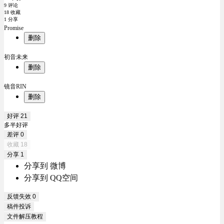
9 评论
18 收藏
1 分享
Promise
删除
初音未来
删除
镜音RIN
删除
好评
21
多半好评
差评
0
收藏
18
分享
1
分享到 微博
分享到 QQ空间
反馈失效
0
稿件投诉
文件解压教程