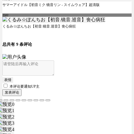
サマーアイドル【初音ミク.镜音リン - スイムウェア】超清版
2502
くるみ☆ぽんちお【初音.镜音.巡音】丧心病狂
总共有 9 条评论
表情
本评论要
通知UP主
发表评论