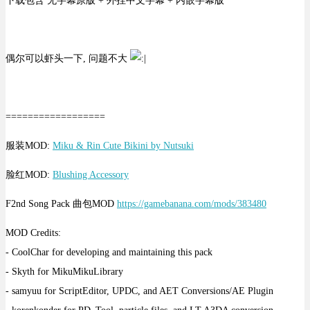
下载包含 无字幕原版 + 外挂中文字幕 + 内嵌字幕版
偶尔可以虾头一下, 问题不大
==================
服装MOD:
Miku & Rin Cute Bikini by Nutsuki
脸红MOD:
Blushing Accessory
F2nd Song Pack 曲包MOD
https://gamebanana.com/mods/383480
MOD Credits:
- CoolChar for developing and maintaining this pack
- Skyth for MikuMikuLibrary
- samyuu for ScriptEditor, UPDC, and AET Conversions/AE Plugin