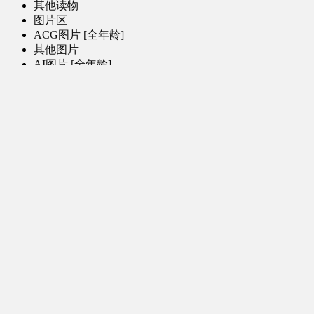
其他读物
图片区
ACG图片 [全年龄]
其他图片
AI图片 [全年龄]
游戏区
PC-游戏
手机-游戏
MOD-数据-其他
娱乐-舞蹈区
影视区
电视剧-网剧
电视剧-网剧 [AI生成]
电影
特摄
综合-其他
软件区
PC-软件
手机-应用
学习区
图文教程