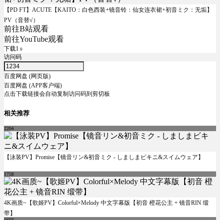
【PD FT】ACUTE【KAITO：白色西装+镜音铃：仙女连衣裙+初音ミク：无垢】
PV（音替√）
前往B站观看
前往YouTube观看
下载1
0
访问码
百度网盘 (网页版)
百度网盘 (APP客户端)
点击下载链接会自动复制访问码到剪切板
相关推荐
2204
【泳装PV】Promise【镜音リン&初音ミク - しましまビキニ&スイムウェア】
1758
4K画质~【歌姬PV】Colorful×Melody 中文字幕版【初音 橙花公主 + 镜音RIN 缎
带】
1603