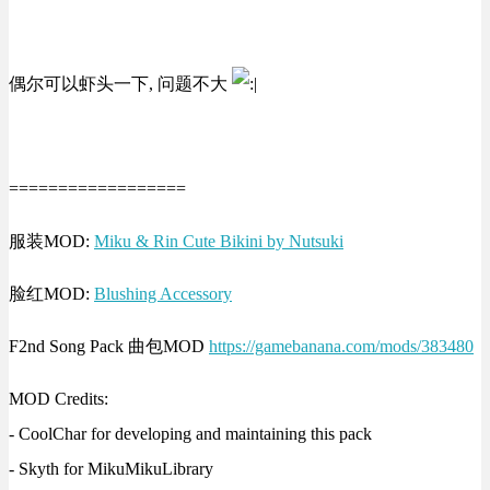
偶尔可以虾头一下, 问题不大
==================
服装MOD:
Miku & Rin Cute Bikini by Nutsuki
脸红MOD:
Blushing Accessory
F2nd Song Pack 曲包MOD
https://gamebanana.com/mods/383480
MOD Credits:
- CoolChar for developing and maintaining this pack
- Skyth for MikuMikuLibrary