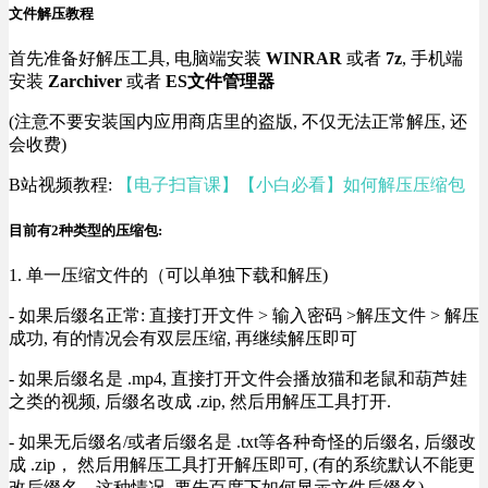
文件解压教程
首先准备好解压工具, 电脑端安装
WINRAR
或者
7z
, 手机端
安装
Zarchiver
或者
ES文件管理器
(注意不要安装国内应用商店里的盗版, 不仅无法正常解压, 还
会收费)
B站视频教程:
【电子扫盲课】【小白必看】如何解压压缩包
目前有2种类型的压缩包:
1. 单一压缩文件的（可以单独下载和解压)
- 如果后缀名正常: 直接打开文件 > 输入密码 >解压文件 > 解压
成功, 有的情况会有双层压缩, 再继续解压即可
- 如果后缀名是 .mp4, 直接打开文件会播放猫和老鼠和葫芦娃
之类的视频, 后缀名改成 .zip, 然后用解压工具打开.
- 如果无后缀名/或者后缀名是 .txt等各种奇怪的后缀名, 后缀改
成 .zip， 然后用解压工具打开解压即可, (有的系统默认不能更
改后缀名，这种情况, 要先百度下如何显示文件后缀名).