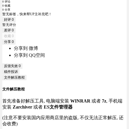
0 评论
0 收藏
0 分享
暂无标签，快来帮UP主补充吧！
好评
0
暂无评分
差评
0
收藏
0
分享
0
分享到 微博
分享到 QQ空间
反馈失效
0
稿件投诉
文件解压教程
文件解压教程
首先准备好解压工具, 电脑端安装
WINRAR
或者
7z
, 手机端
安装
Zarchiver
或者
ES文件管理器
(注意不要安装国内应用商店里的盗版, 不仅无法正常解压, 还
会收费)