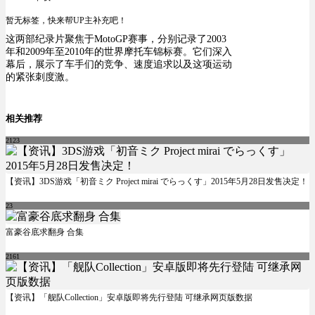
暂无标签，快来帮UP主补充吧！
这两部纪录片聚焦于MotoGP赛事，分别记录了2003
年和2009年至2010年的世界摩托车锦标赛。它们深入
幕后，展示了车手们的竞争、速度追求以及这项运动
的紧张刺度激。
相关推荐
2123
【资讯】3DS游戏「初音ミク Project mirai でらっくす」2015年5月28日发售决定！
23
富豪谷底求翻身 合集
2161
【资讯】「舰队Collection」安卓版即将先行登陆 可继承网页版数据