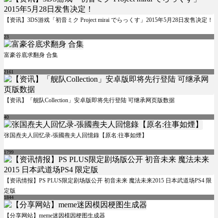
【资讯】3DS游戏「初音ミク Project mirai でらっくす」2015年5月28日发售决定！
23
富豪谷底求翻身 合集
2161
【资讯】「舰队Collection」安卓版即将先行登陆 可继承网页版数据
40
张国焘夫人回忆录-張國燾夫人回憶錄【原名:往事如煙】
1799
【资讯情报】PS PLUS限定剧场版公开 初音未来 魔法未来2015 日本武道场PS4 限
定版
1844
【分享网站】meme迷因模因梗图生成器