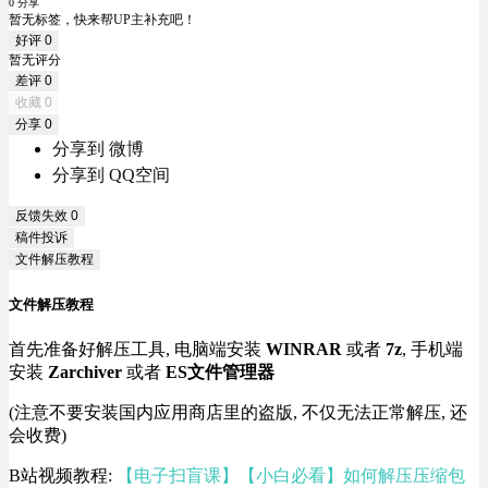
0 分享
暂无标签，快来帮UP主补充吧！
好评
0
暂无评分
差评
0
收藏
0
分享
0
分享到 微博
分享到 QQ空间
反馈失效
0
稿件投诉
文件解压教程
文件解压教程
首先准备好解压工具, 电脑端安装
WINRAR
或者
7z
, 手机端
安装
Zarchiver
或者
ES文件管理器
(注意不要安装国内应用商店里的盗版, 不仅无法正常解压, 还
会收费)
B站视频教程:
【电子扫盲课】【小白必看】如何解压压缩包