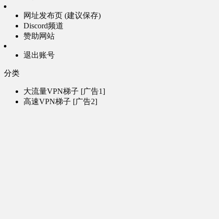
网址发布页 (建议保存)
Discord频道
赞助网站
退出账号
分类
大流量VPN梯子 [广告1]
高速VPN梯子 [广告2]
AI风月-成人聊天 [广告3]
AI电子魅魔-成人聊天 [广告4]
帮助
问题反馈
歌姬PV区
MMD区
演唱会
初音未来演唱会
其他演出
音乐-音频区
虚拟歌手音乐