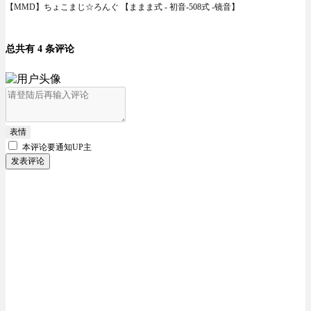
【MMD】ちょこまじ☆ろんぐ 【ままま式 - 初音-508式 -镜音】
总共有 4 条评论
表情
本评论要
通知UP主
发表评论