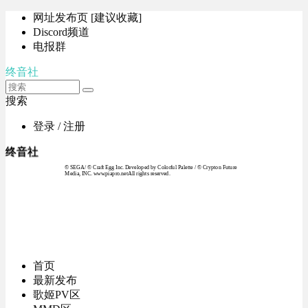
网址发布页 [建议收藏]
Discord频道
电报群
终音社
搜索
登录 / 注册
终音社
© SEGA / © Craft Egg Inc. Developed by Colorful Palette / © Crypton Future
Media, INC. www.piapro.netAll rights reserved.
首页
最新发布
歌姬PV区