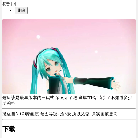
初音未来
删除
这应该是最早版本的三妈式 呆又呆了吧 当年在b站萌杀了不知道多少
萝莉控
搬运自NICO原画质 截图等级- 渣5级 所以见谅, 真实画质更高
下载