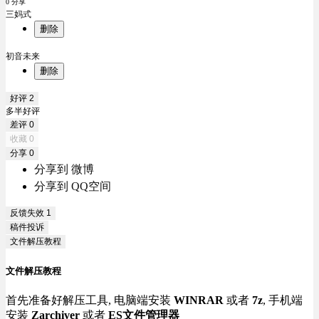
0 分享
三妈式
删除
初音未来
删除
好评
2
多半好评
差评
0
收藏
0
分享
0
分享到 微博
分享到 QQ空间
反馈失效
1
稿件投诉
文件解压教程
文件解压教程
首先准备好解压工具, 电脑端安装
WINRAR
或者
7z
, 手机端
安装
Zarchiver
或者
ES文件管理器