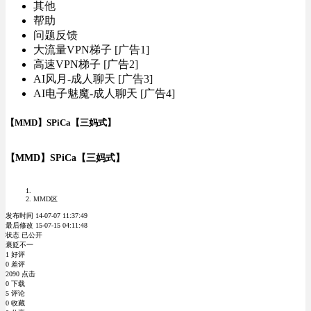
其他
帮助
问题反馈
大流量VPN梯子 [广告1]
高速VPN梯子 [广告2]
AI风月-成人聊天 [广告3]
AI电子魅魔-成人聊天 [广告4]
【MMD】SPiCa【三妈式】
【MMD】SPiCa【三妈式】
MMD区
发布时间 14-07-07 11:37:49
最后修改 15-07-15 04:11:48
状态 已公开
褒贬不一
1 好评
0 差评
2090 点击
0 下载
5 评论
0 收藏