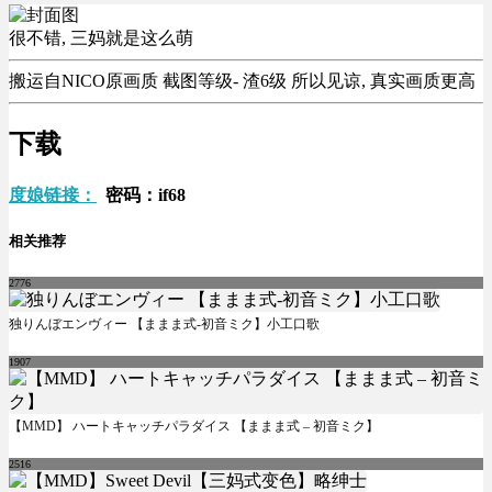
很不错, 三妈就是这么萌
搬运自NICO原画质 截图等级- 渣6级 所以见谅, 真实画质更高
下载
度娘链接：
密码：if68
相关推荐
2776
独りんぼエンヴィー 【ままま式-初音ミク】小工口歌
1907
【MMD】 ハートキャッチパラダイス 【ままま式 – 初音ミク】
2516