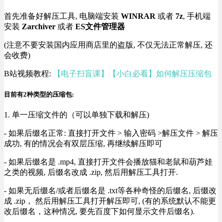
首先准备好解压工具, 电脑端安装
WINRAR
或者
7z
, 手机端
安装
Zarchiver
或者
ES文件管理器
(注意不要安装国内应用商店里的盗版, 不仅无法正常解压, 还
会收费)
B站视频教程:
【电子扫盲课】【小白必看】如何解压压缩包
目前有2种类型的压缩包:
1. 单一压缩文件的（可以单独下载和解压)
- 如果后缀名正常: 直接打开文件 > 输入密码 >解压文件 > 解压
成功, 有的情况会有双层压缩, 再继续解压即可
- 如果后缀名是 .mp4, 直接打开文件会播放猫和老鼠和葫芦娃
之类的视频, 后缀名改成 .zip, 然后用解压工具打开.
- 如果无后缀名/或者后缀名是 .txt等各种奇怪的后缀名, 后缀改
成 .zip， 然后用解压工具打开解压即可, (有的系统默认不能更
改后缀名，这种情况, 要先百度下如何显示文件后缀名).