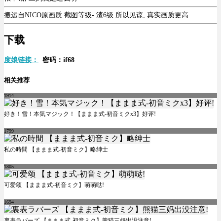
搬运自NICO原画质 截图等级- 渣6级 所以见谅, 真实画质更高
下载
度娘链接：
密码：if68
相关推荐
1914
好き！雪！本気マジック！【ままま式-初音ミクx3】好评!
1799
私の時間 【ままま式-初音ミク】略绅士
1805
可爱颂 【ままま式-初音ミク】萌萌哒!
1694
裏表ラバーズ 【ままま式-初音ミク】熊猫三妈出没注意!