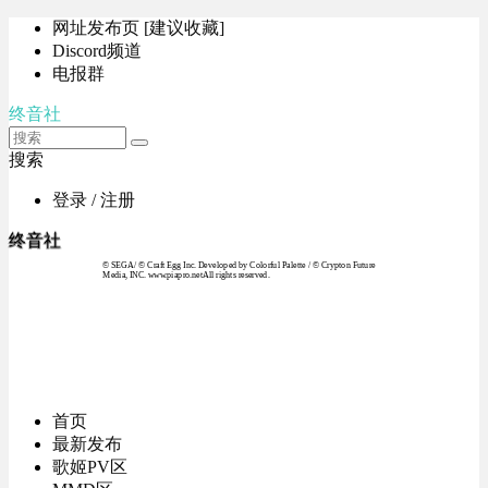
网址发布页 [建议收藏]
Discord频道
电报群
终音社
搜索
登录 / 注册
终音社
© SEGA / © Craft Egg Inc. Developed by Colorful Palette / © Crypton Future
Media, INC. www.piapro.netAll rights reserved.
首页
最新发布
歌姬PV区