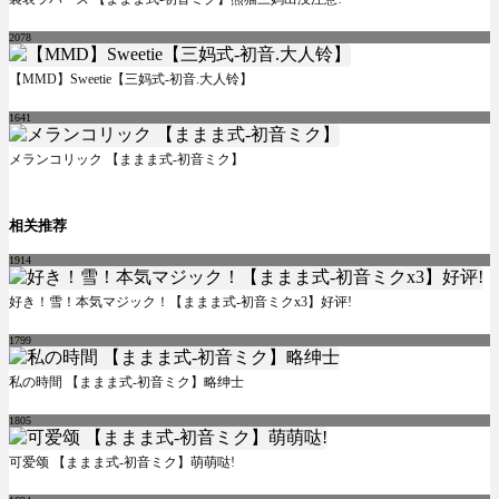
2078
【MMD】Sweetie【三妈式-初音.大人铃】
1641
メランコリック 【ままま式-初音ミク】
相关推荐
1914
好き！雪！本気マジック！【ままま式-初音ミクx3】好评!
1799
私の時間 【ままま式-初音ミク】略绅士
1805
可爱颂 【ままま式-初音ミク】萌萌哒!