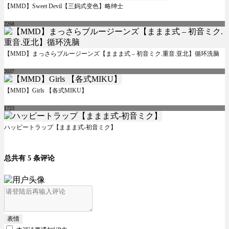
【MMD】Sweet Devil【三妈式变色】略绅士
2268
【MMD】まっさらブルージーンズ【ままま式 – 初音ミク.重音.亚北】循环洗脑
2037
【MMD】Girls 【各式MIKU】
1723
ハッピートラップ【ままま式-初音ミク】
总共有 5 条评论
表情