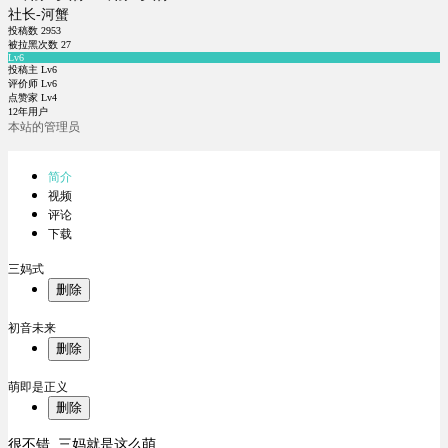
社长-河蟹
投稿数
2953
被拉黑次数
27
Lv6
投稿主 Lv6
评价师 Lv6
点赞家 Lv4
12年用户
本站的管理员
简介
视频
评论
下载
三妈式
删除
初音未来
删除
萌即是正义
删除
很不错, 三妈就是这么萌