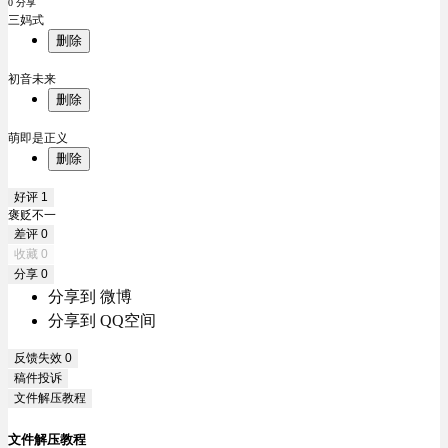
0 分享
三妈式
删除
初音未来
删除
萌即是正义
删除
好评
1
褒贬不一
差评
0
收藏
0
分享
0
分享到 微博
分享到 QQ空间
反馈失效
0
稿件投诉
文件解压教程
文件解压教程