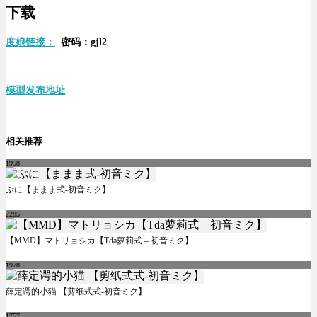
下载
度娘链接：
密码：gjl2
模型发布地址
相关推荐
1958
ぷに【ままま式-初音ミク】
2285
【MMD】マトリョシカ【Tda萝莉式 – 初音ミク】
1978
薛定谔的小猫 【剪纸式式-初音ミク】
1757