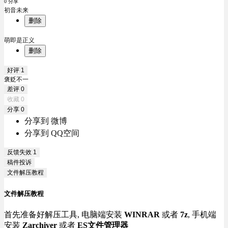
0 分享
初音未来
删除
萌即是正义
删除
好评
1
褒贬不一
差评
0
收藏
0
分享
0
分享到 微博
分享到 QQ空间
反馈失效
1
稿件投诉
文件解压教程
文件解压教程
首先准备好解压工具, 电脑端安装
WINRAR
或者
7z
, 手机端
安装
Zarchiver
或者
ES文件管理器