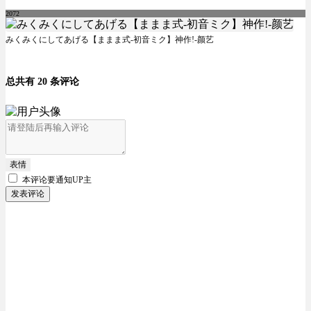
2072
みくみくにしてあげる【ままま式-初音ミク】神作!-颜艺
总共有 20 条评论
表情
本评论要
通知UP主
发表评论