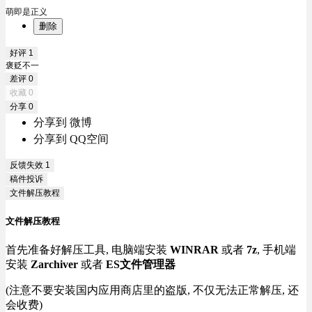
萌即是正义
删除
好评
1
褒贬不一
差评
0
收藏
0
分享
0
分享到 微博
分享到 QQ空间
反馈失效
1
稿件投诉
文件解压教程
文件解压教程
首先准备好解压工具, 电脑端安装
WINRAR
或者
7z
, 手机端
安装
Zarchiver
或者
ES文件管理器
(注意不要安装国内应用商店里的盗版, 不仅无法正常解压, 还
会收费)