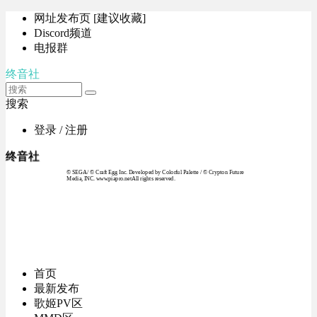
网址发布页 [建议收藏]
Discord频道
电报群
终音社
搜索
登录 / 注册
终音社
© SEGA / © Craft Egg Inc. Developed by Colorful Palette / © Crypton Future
Media, INC. www.piapro.netAll rights reserved.
首页
最新发布
歌姬PV区