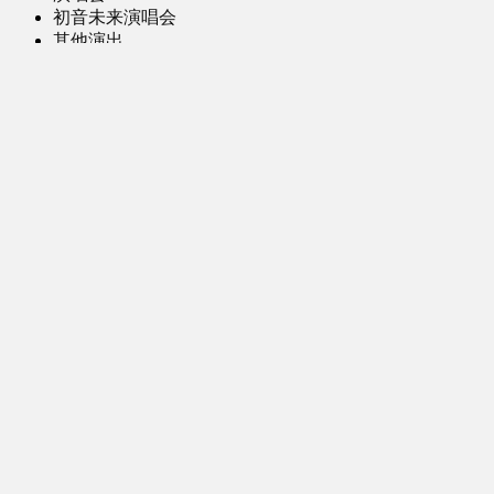
初音未来演唱会
其他演出
音乐-音频区
虚拟歌手音乐
普通歌手音乐
有声小说-广播剧
同人音声-ASMR [全年龄]
其他音频资源
动漫区
日本动画
国产动画
欧美动画
漫画区
日韩漫画
国产漫画
欧美漫画
小说-读物区
网文小说
日式轻小说
其他读物
图片区